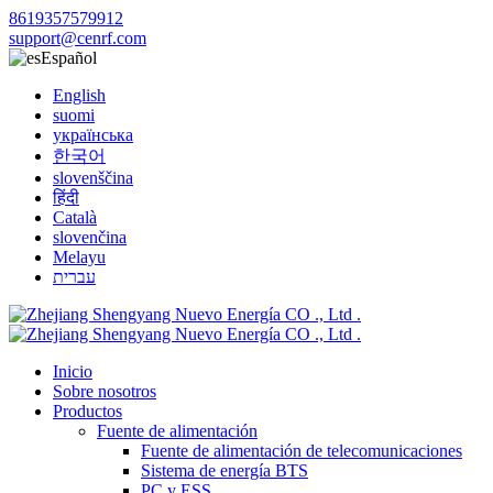
8619357579912
support@cenrf.com
Español
English
suomi
українська
한국어
slovenščina
हिंदी
Català
slovenčina
Melayu
עברית
Inicio
Sobre nosotros
Productos
Fuente de alimentación
Fuente de alimentación de telecomunicaciones
Sistema de energía BTS
PC y ESS